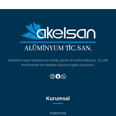
Ayvalık'ta yaşam alanlarınıza estetik, güven ve konfor katıyoruz. 15 yıllık
tecrübemizle her projede kusursuz işçilik sunuyoruz.
Kurumsal
Hakkımızda
Hakkımızda