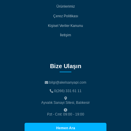
Ürünlerimiz
Ürünlerimiz
Çerez Politikası
Çerez Politikası
Kişisel Veriler Kanunu
Kişisel Veriler Kanunu
İletişim
İletişim
Bize Ulaşın
bilgi@akelsanyapi.com
bilgi@akelsanyapi.com
0(266) 331 61 11
0(266) 331 61 11
Ayvalık Sanayi Sitesi, Balıkesir
Pzt - Cmt: 09:00 - 19:00
Hemen Ara
Hemen Ara