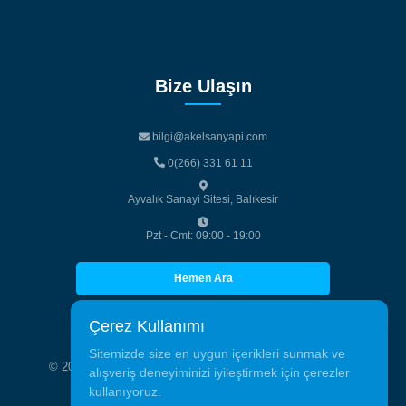
Bize Ulaşın
bilgi@akelsanyapi.com
bilgi@akelsanyapi.com
0(266) 331 61 11
0(266) 331 61 11
Ayvalık Sanayi Sitesi, Balıkesir
Pzt - Cmt: 09:00 - 19:00
Hemen Ara
Hemen Ara
Çerez Kullanımı
Sitemizde size en uygun içerikleri sunmak ve
© 2026 Akelsan Alüminyum Tic. San. Tüm hakları saklıdır.
alışveriş deneyiminizi iyileştirmek için çerezler
kullanıyoruz.