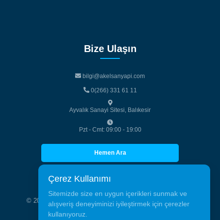
Bize Ulaşın
bilgi@akelsanyapi.com
bilgi@akelsanyapi.com
0(266) 331 61 11
0(266) 331 61 11
Ayvalık Sanayi Sitesi, Balıkesir
Pzt - Cmt: 09:00 - 19:00
Hemen Ara
Hemen Ara
Çerez Kullanımı
Sitemizde size en uygun içerikleri sunmak ve
© 2026 Akelsan Alüminyum Tic. San. Tüm hakları saklıdır.
alışveriş deneyiminizi iyileştirmek için çerezler
kullanıyoruz.