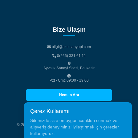
Bize Ulaşın
bilgi@akelsanyapi.com
bilgi@akelsanyapi.com
0(266) 331 61 11
0(266) 331 61 11
Ayvalık Sanayi Sitesi, Balıkesir
Pzt - Cmt: 09:00 - 19:00
Hemen Ara
Hemen Ara
Çerez Kullanımı
Sitemizde size en uygun içerikleri sunmak ve
© 2026 Akelsan Alüminyum Tic. San. Tüm hakları saklıdır.
alışveriş deneyiminizi iyileştirmek için çerezler
kullanıyoruz.