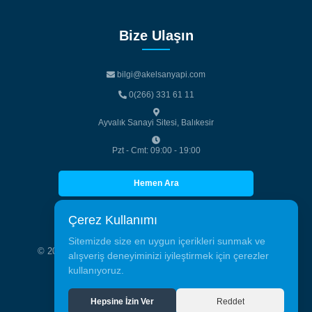
Bize Ulaşın
bilgi@akelsanyapi.com
bilgi@akelsanyapi.com
0(266) 331 61 11
0(266) 331 61 11
Ayvalık Sanayi Sitesi, Balıkesir
Pzt - Cmt: 09:00 - 19:00
Hemen Ara
Hemen Ara
Çerez Kullanımı
Sitemizde size en uygun içerikleri sunmak ve
© 2026 Akelsan Alüminyum Tic. San. Tüm hakları saklıdır.
alışveriş deneyiminizi iyileştirmek için çerezler
kullanıyoruz.
Aynen Ajans
Hepsine İzin Ver
Reddet
Developed By
Aynen Ajans
Hepsine İzin Ver
Reddet